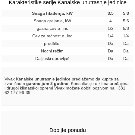
Karakteristike serije Kanalske unutrasnje jedinice
Snaga hlađenja, kW
3.5
5.3
Snaga grejanja, kW
4
5.6
gasna cev ø, inc
1/2
5/8
Cev za tečnost ø, inc
1/4
1/4
predfilter
Da
Da
Nocni režim
Da
Da
Daljinski upravljač
Da
Da
Vivax Kanalske unutrasnje jedinice predlažemo da kupite sa
zvaničnom
garancijom 2 godine
. Konsultacije o klima uređajima
i drugoj klimatskoj opremi Vivax možete dobiti pozivom na +381
62 177-96-39 .
Dobijte ponudu