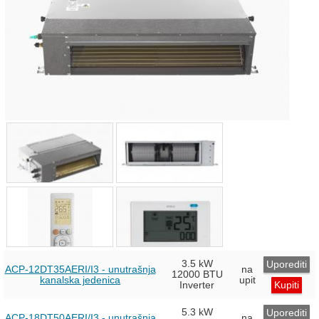
3.5 kW
Uporediti
ACP-12DT35AERI/I3 - unutrašnja
na
12000 BTU
kanalska jedenica
upit
Inverter
Kupiti
5.3 kW
Uporediti
ACP-18DT50AERI/I3 - unutrašnja
na