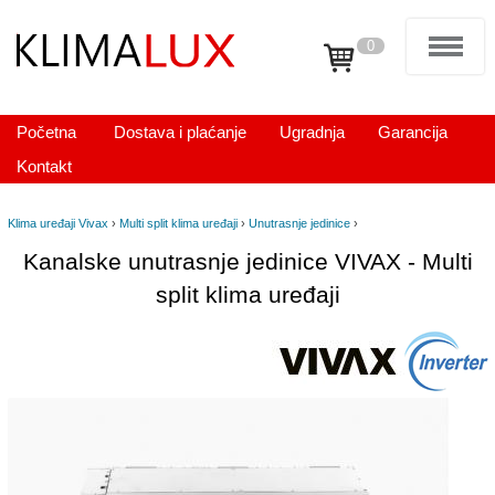
0
Početna
Dostava i plaćanje
Ugradnja
Garancija
Kontakt
Klima uređaji Vivax
›
Multi split klima uređaji
›
Unutrasnje jedinice
›
Kanalske unutrasnje jedinice VIVAX - Multi
split klima uređaji