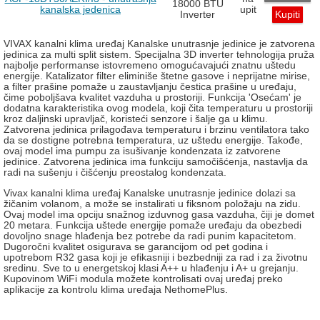
18000 BTU
kanalska jedenica
upit
Inverter
Kupiti
VIVAX kanalni klima uređaj Kanalske unutrasnje jedinice je zatvorena
jedinica za multi split sistem. Specijalna 3D inverter tehnologija pruža
najbolje performanse istovremeno omogućavajući znatnu uštedu
energije. Katalizator filter eliminiše štetne gasove i neprijatne mirise,
a filter prašine pomaže u zaustavljanju čestica prašine u uređaju,
čime poboljšava kvalitet vazduha u prostoriji. Funkcija 'Osećam' je
dodatna karakteristika ovog modela, koji čita temperaturu u prostoriji
kroz daljinski upravljač, koristeći senzore i šalje ga u klimu.
Zatvorena jedinica prilagođava temperaturu i brzinu ventilatora tako
da se dostigne potrebna temperatura, uz uštedu energije. Takođe,
ovaj model ima pumpu za isušivanje kondenzata iz zatvorene
jedinice. Zatvorena jedinica ima funkciju samočišćenja, nastavlja da
radi na sušenju i čišćenju preostalog kondenzata.
Vivax kanalni klima uređaj Kanalske unutrasnje jedinice dolazi sa
žičanim volanom, a može se instalirati u fiksnom položaju na zidu.
Ovaj model ima opciju snažnog izduvnog gasa vazduha, čiji je domet
20 metara. Funkcija uštede energije pomaže uređaju da obezbedi
dovoljno snage hlađenja bez potrebe da radi punim kapacitetom.
Dugoročni kvalitet osigurava se garancijom od pet godina i
upotrebom R32 gasa koji je efikasniji i bezbedniji za rad i za životnu
sredinu. Sve to u energetskoj klasi A++ u hlađenju i A+ u grejanju.
Kupovinom WiFi modula možete kontrolisati ovaj uređaj preko
aplikacije za kontrolu klima uređaja NethomePlus.