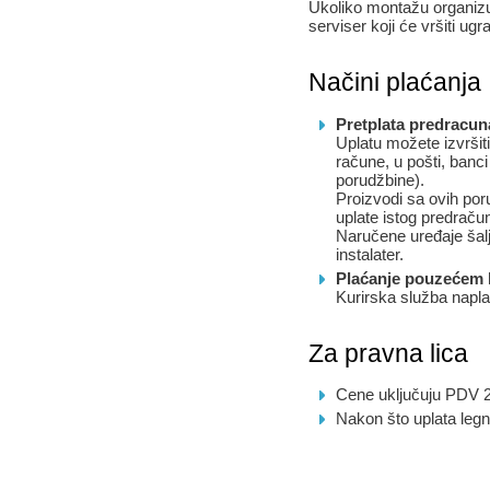
Ukoliko montažu organiz
serviser koji će vršiti ugr
Načini plaćanja
Pretplata predracun
Uplatu možete izvršiti
račune, u pošti, banci
porudžbine).
Proizvodi sa ovih por
uplate istog predraču
Naručene uređaje šalj
instalater.
Plaćanje pouzećem k
Kurirska služba napla
Za pravna lica
Cene uključuju PDV 
Nakon što uplata leg