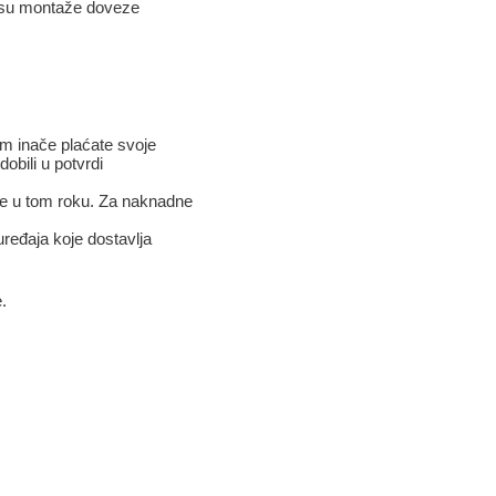
resu montaže doveze
kom inače plaćate svoje
obili u potvrdi
ite u tom roku. Za naknadne
ređaja koje dostavlja
.