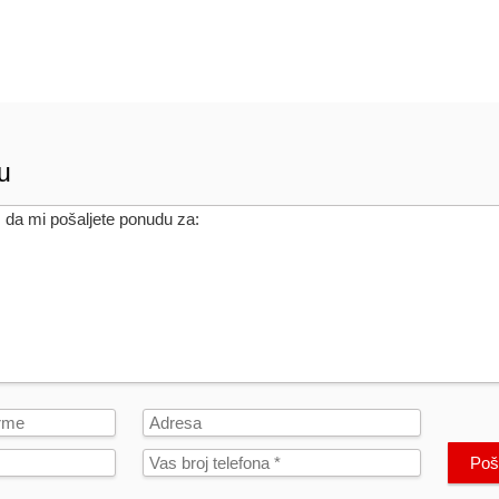
u
Poša