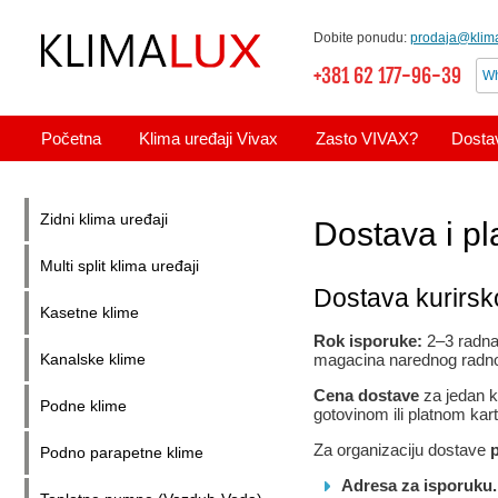
Dobite ponudu:
prodaja@klima
+381 62 177-96-39
Wh
Početna
Klima uređaji Vivax
Zasto VIVAX?
Dostav
Zidni klima uređaji
Dostava i pl
Multi split klima uređaji
Dostava kurirs
Kasetne klime
Rok isporuke:
2–3 radna 
magacina narednog radno
Kanalske klime
Cena dostave
za jedan k
Podne klime
gotovinom ili platnom kar
Za organizaciju dostave
Podno parapetne klime
Adresa za isporuku.