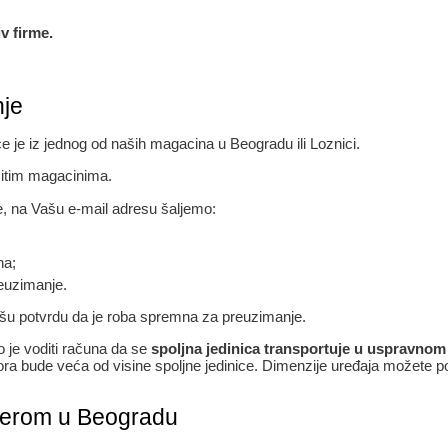
iv firme.
nje
 je iz jednog od naših magacina u Beogradu ili Loznici.
čitim magacinima.
e, na Vašu e-mail adresu šaljemo:
na;
reuzimanje.
šu potvrdu da je roba spremna za preuzimanje.
 je voditi računa da se
spoljna jedinica transportuje u uspravnom
tora bude veća od visine spoljne jedinice. Dimenzije uređaja možete p
aterom u Beogradu