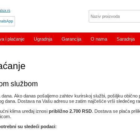
lux.rs
atsApp
a i plaćanje
Ugradnja
Garancija
O nama
Saradnja
aćanje
kom službom
dana. Ako danas pošaljemo zahtev kurirskoj službi, pošiljku obično 
g dana. Dostava na Vašu adresu se zatim najčešće vrši sledećeg r
ućni klima uređaj iznosi
približno 2.700 RSD
. Dostava se plaća pril
ticom.
potrebni su sledeći podaci
: