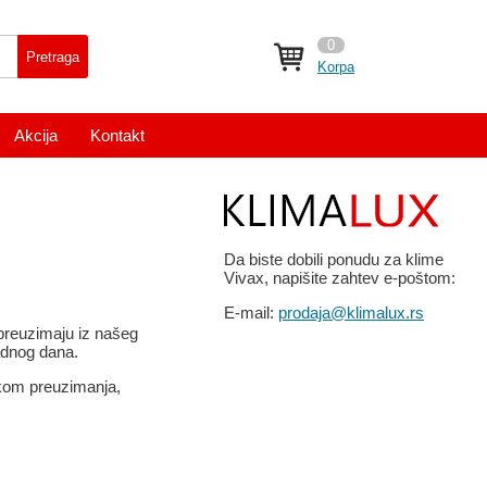
0
Pretraga
Korpa
Akcija
Kontakt
Da biste dobili ponudu za klime
Vivax, napišite zahtev e-poštom:
E-mail:
prodaja@klimalux.rs
preuzimaju iz našeg
adnog dana.
ikom preuzimanja,