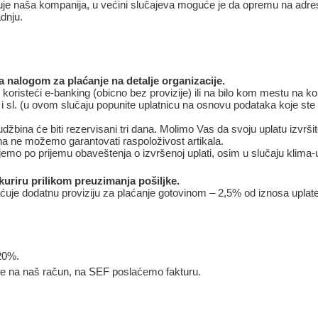
uje naša kompanija, u većini slučajeva moguće je da opremu na ad
adnju.
a nalogom za plaćanje na detalje organizacije.
 koristeći e-banking (obicno bez provizije) ili na bilo kom mestu na 
 i sl. (u ovom slučaju popunite uplatnicu na osnovu podataka koje ste d
udžbina će biti rezervisani tri dana. Molimo Vas da svoju uplatu izvrš
na ne možemo garantovati raspoloživost artikala.
emo po prijemu obaveštenja o izvršenoj uplati, osim u slučaju klima-u
uriru prilikom preuzimanja pošiljke.
ćuje dodatnu proviziju za plaćanje gotovinom – 2,5% od iznosa uplate
20%.
ne na naš račun, na SEF poslaćemo fakturu.