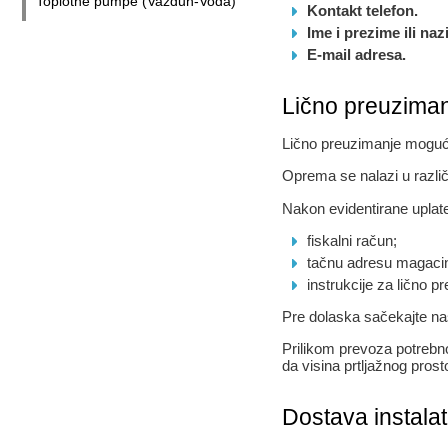
Toplotne pumpe (Vazduh-Voda)
Kontakt telefon.
Ime i prezime ili naz
E-mail adresa.
Lično preuzima
Lično preuzimanje moguće
Oprema se nalazi u razli
Nakon evidentirane uplat
fiskalni račun;
tačnu adresu magaci
instrukcije za lično p
Pre dolaska sačekajte na
Prilikom prevoza potrebno
da visina prtljažnog pros
Dostava instal