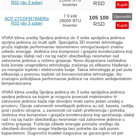
21000 BTU
R32 (do 3 sobe)
RSD
Inverter
Kupiti
7.9 kW
Uporediti
105 100
ACP-27COFM79AERIs
28000 BTU
R32 (do 3 sobe)
RSD
Inverter
Kupiti
VIVAX klima uređaj Spoljna jedinica do 3 sobe spoljašna jedinica
spoljna jedinica za multi split. Specijalna 3D inverter tehnologija
pruža najbolje performanse istovremeno omogućavajući znatnu
uštedu energije. Jedinica ima kompresor i grejače kondenzatora koji
sprečavaju slabiji rad i na taj način obezbeđuju nesmetan rad
zatvorene jedinice u režimu grejanja. Novo dizajnirana rashladna
kola koriste unapređenu tehnologiju zračenja za efikasno hlađenje i
za menjače toplote i elektronske kutije. Takva tehnologija je pet puta
efikasnija u prenosu toplote od konvencionalne tehnologije, što
značajno poboljšava performanse jedinice na visokim ambijentalnim
temperaturama.
VIVAX klima uređaj Spoljna jedinica do 3 sobe spoljašna jedinica
spoljna jedinica sa kojom je moguće povezati maksimalno tri
zatvorene jedinice kada nije dovoljno imati samo jedan uređaj u
prostoru. Opcije zatvorenih smeštajnih jedinica su zid, kaseta, cedilja,
pod i podno-stropna, u zavisnosti od vaših preferencija i potreba.
Jedinica ima kompresor i grejače kondenzatora koji sprečavaju slabiji
rad i na taj način obezbeđuju nesmetan rad zatvorene jedinice u
režimu grejanja. Funkcija uštede energije pomaže uređaju da
obezbedi dovoljno snage hlađenja bez potrebe da radi punim
kapacitetom. Dugoročni kvalitet osigurava se garancijom od pet