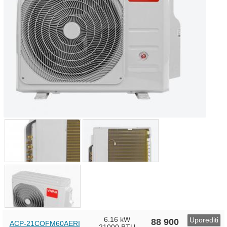
6.16 kW
Uporediti
88 900
ACP-21COFM60AERI