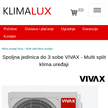
0
Početna
Dostava i plaćanje
Ugradnja
Garancija
Kontakt
Klima uređaji Vivax
›
Multi split klima uređaji
›
Spoljna jedinica do 3 sobe VIVAX - Multi split
klima uređaji