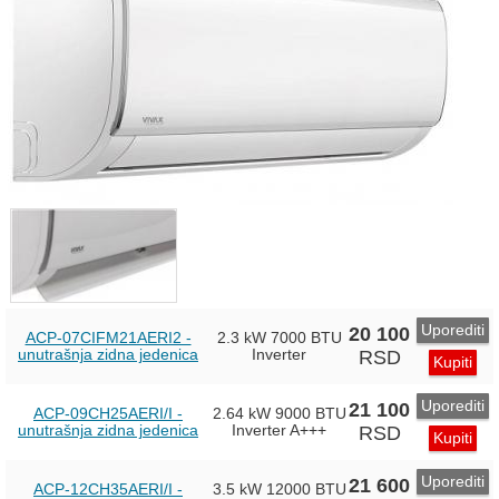
Uporediti
20 100
ACP-07CIFM21AERI2 -
2.3 kW
7000 BTU
unutrašnja zidna jedenica
Inverter
RSD
Kupiti
Uporediti
21 100
ACP-09CH25AERI/I -
2.64 kW
9000 BTU
unutrašnja zidna jedenica
Inverter
A+++
RSD
Kupiti
Uporediti
21 600
ACP-12CH35AERI/I -
3.5 kW
12000 BTU