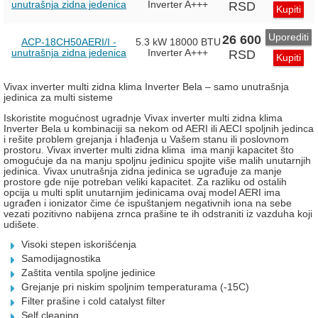
unutrašnja zidna jedenica
Inverter
A+++
RSD
Kupiti
Uporediti
26 600
ACP-18CH50AERI/I -
5.3 kW
18000 BTU
unutrašnja zidna jedenica
Inverter
A+++
RSD
Kupiti
Vivax inverter multi zidna klima Inverter Bela – samo unutrašnja
jedinica za multi sisteme
Iskoristite mogućnost ugradnje Vivax inverter multi zidna klima
Inverter Bela u kombinaciji sa nekom od AERI ili AECI spoljnih jedinca
i rešite problem grejanja i hlađenja u Vašem stanu ili poslovnom
prostoru. Vivax inverter multi zidna klima ima manji kapacitet što
omogućuje da na manju spoljnu jedinicu spojite više malih unutarnjih
jedinica. Vivax unutrašnja zidna jedinica se ugrađuje za manje
prostore gde nije potreban veliki kapacitet. Za razliku od ostalih
opcija u multi split unutarnjim jedinicama ovaj model AERI ima
ugrađen i ionizator čime će ispuštanjem negativnih iona na sebe
vezati pozitivno nabijena zrnca prašine te ih odstraniti iz vazduha koji
udišete.
Visoki stepen iskorišćenja
Samodijagnostika
Zaštita ventila spoljne jedinice
Grejanje pri niskim spoljnim temperaturama (-15C)
Filter prašine i cold catalyst filter
Self cleaning