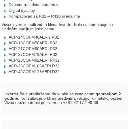
Dvosmerni odvod kondenza
Digital dysplay
Kompatibilan sa R32 – R410 uređajima
Vivax inverter multi zidna klima Inverter Bela se kombinuje sa
sledećim spoljnim jedinicama:
ACP-14COFM40AERIs R32
ACP-18COFM50AERI R32
ACP-21COFM60AERI R32
ACP-27COFM79AERI R32
ACP-28COFM82AERI R432
ACP-36COFM105AERI R32
ACP-42COFM123AERI R32
Inverter Bela predlažemo da kupite sa zvaničnom
garancijom 2
godine
. Konsultacije o klima uređajima i drugoj klimatskoj opremi
Vivax možete dobiti pozivom na +381 62 177-96-39 .