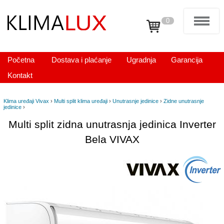
0
Početna
Dostava i plaćanje
Ugradnja
Garancija
Kontakt
Klima uređaji Vivax
›
Multi split klima uređaji
›
Unutrasnje jedinice
›
Zidne unutrasnje
jedinice
›
Multi split zidna unutrasnja jedinica Inverter
Bela VIVAX