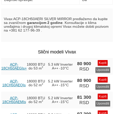
Vivax ACP-18CH50AERI SILVER MIRROR predlažemo da kupite
sa zvaničnom
garancijom 2 godine
. Konsultacije o klima
uređajima i drugoj klimatskoj opremi Vivax možete dobiti pozivom
na +381 62 177-96-39 .
Slični modeli Vivax
80 900
Kupiti
ACP-
18000 BTU
5.3 kW Inverter
2
18CH50AEGIs+
do 53 m
A++
-10°C
RSD
Uporediti
80 900
Kupiti
ACP-
18000 BTU
5.2 kW Inverter
2
18CH50AEQIs
do 52 m
A++
-15°C
RSD
Uporediti
81 300
Kupiti
ACP-
18000 BTU
5.2 kW Inverter
2
18CH50AEMIs
do 52 m
A++
-15°C
RSD
Uporediti
97 300
Kupiti