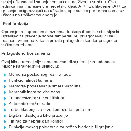
svojoj efikasnosti i smanjenom uticaju na životnu sredinu. Ova
jedinica ima impresivnu energetsku klasu A+++ za hlađenje i A++ za
grejanje, osiguravajući da uživate u optimalnim performansama uz
uštedu na troškovima energije.
iFeel funkcija
Opremljena naprednim senzorima, funkcija iFeel koristi daljinski
upravljač za praćenje sobne temperature, prilagođavajući se u
realnom vremenu kako bi pružila prilagođeni komfor prilagođen
vašim potrebama.
Prilagođeno korisnicima
Ovaj klima uređaj nije samo moćan; dizajniran je za udobnost.
Ključne karakteristike uključuju:
Memorija poslednjeg režima rada
Funkcionalnost tajmera
Memorija podešavanja smera vazduha
Kompatibilnost sa više zona
Tri podesive brzine ventilatora
Automatski režim rada
Turbo hlađenje za brzu kontrolu temperature
Digitalni displej za lako praćenje
Tih rad za neprekidan komfor
Funkcija mekog pokretanja za nežno hlađenje ili grejanje