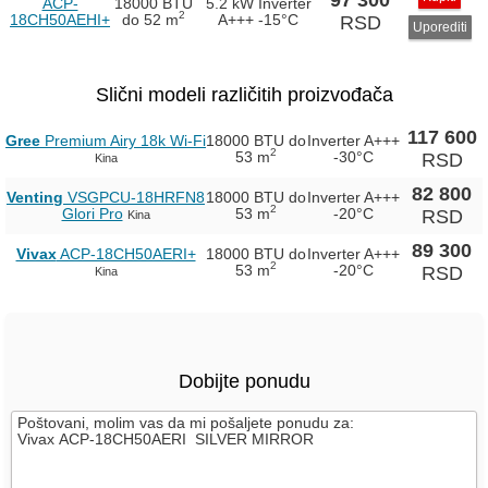
ACP-
18000 BTU
5.2 kW Inverter
2
18CH50AEHI+
do 52 m
A+++
-15°C
RSD
Uporediti
Slični modeli različitih proizvođača
117 600
Gree
Premium Airy 18k Wi-Fi
18000 BTU
do
Inverter
A+++
2
53 m
-30°C
RSD
Kina
82 800
Venting
VSGPCU-18HRFN8
18000 BTU
do
Inverter
A+++
2
Glori Pro
53 m
-20°C
RSD
Kina
89 300
Vivax
ACP-18CH50AERI+
18000 BTU
do
Inverter
A+++
2
53 m
-20°C
RSD
Kina
Dobijte ponudu