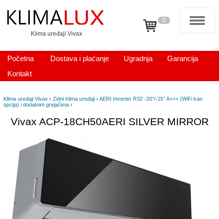
0
Klima uređaji Vivax
Početna
Dostava i plaćanje
Ugradnja
Garancija
Kontakt
Klima uređaji Vivax
›
Zidni klima uređaji
›
AERI Inverter R32 -20°/-25° A+++ (WiFi kao
opcija) i dodatnim grejačima
›
Vivax ACP-18CH50AERI SILVER MIRROR