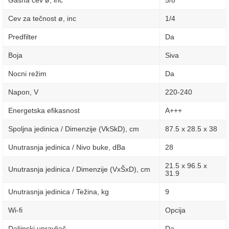
Gasna cev ø, inc
5/8
Cev za tečnost ø, inc
1/4
Predfilter
Da
Boja
Siva
Nocni režim
Da
Napon, V
220-240
Energetska efikasnost
A+++
Spoljna jedinica / Dimenzije (VkSkD), сm
87.5 x 28.5 x 38
Unutrasnja jedinica / Nivo buke, dBa
28
21.5 x 96.5 x
Unutrasnja jedinica / Dimenzije (VxŠxD), сm
31.9
Unutrasnja jedinica / Težina, kg
9
Wi-fi
Opcija
Daljinski upravljač
Da