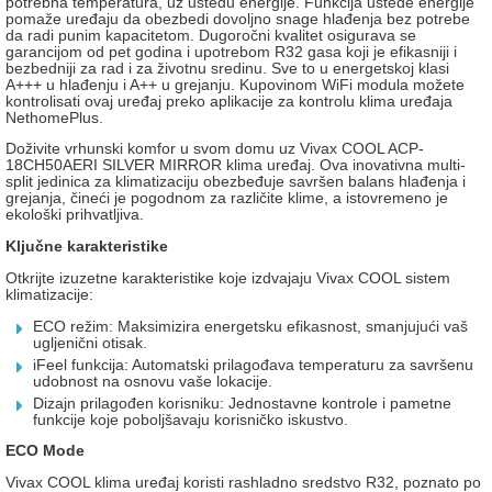
potrebna temperatura, uz uštedu energije. Funkcija uštede energije
pomaže uređaju da obezbedi dovoljno snage hlađenja bez potrebe
da radi punim kapacitetom. Dugoročni kvalitet osigurava se
garancijom od pet godina i upotrebom R32 gasa koji je efikasniji i
bezbedniji za rad i za životnu sredinu. Sve to u energetskoj klasi
A+++ u hlađenju i A++ u grejanju. Kupovinom WiFi modula možete
kontrolisati ovaj uređaj preko aplikacije za kontrolu klima uređaja
NethomePlus.
Doživite vrhunski komfor u svom domu uz Vivax COOL ACP-
18CH50AERI SILVER MIRROR klima uređaj. Ova inovativna multi-
split jedinica za klimatizaciju obezbeđuje savršen balans hlađenja i
grejanja, čineći je pogodnom za različite klime, a istovremeno je
ekološki prihvatljiva.
Ključne karakteristike
Otkrijte izuzetne karakteristike koje izdvajaju Vivax COOL sistem
klimatizacije:
ECO režim: Maksimizira energetsku efikasnost, smanjujući vaš
ugljenični otisak.
iFeel funkcija: Automatski prilagođava temperaturu za savršenu
udobnost na osnovu vaše lokacije.
Dizajn prilagođen korisniku: Jednostavne kontrole i pametne
funkcije koje poboljšavaju korisničko iskustvo.
ECO Mode
Vivax COOL klima uređaj koristi rashladno sredstvo R32, poznato po