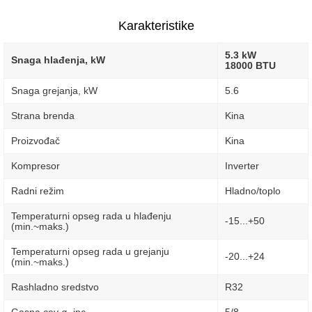
Karakteristike
5.3 kW
Snaga hlađenja, kW
18000 BTU
Snaga grejanja, kW
5.6
Strana brenda
Kina
Proizvođač
Kina
Kompresor
Inverter
Radni režim
Hladno/toplo
Temperaturni opseg rada u hlađenju
-15...+50
(min.~maks.)
Temperaturni opseg rada u grejanju
-20...+24
(min.~maks.)
Rashladno sredstvo
R32