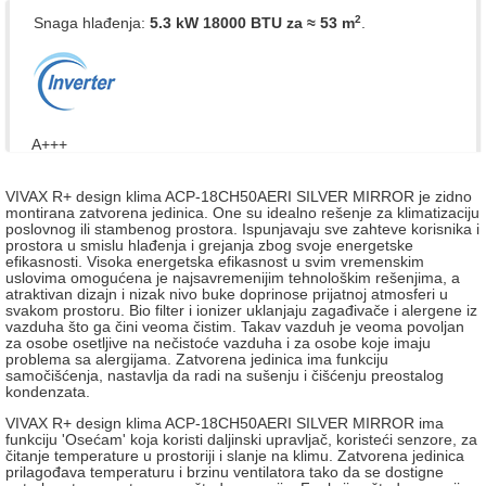
2
Snaga hlađenja:
5.3 kW 18000 BTU
za ≈ 53 m
.
A+++
VIVAX R+ design klima ACP-18CH50AERI SILVER MIRROR je zidno
montirana zatvorena jedinica. One su idealno rešenje za klimatizaciju
poslovnog ili stambenog prostora. Ispunjavaju sve zahteve korisnika i
prostora u smislu hlađenja i grejanja zbog svoje energetske
efikasnosti. Visoka energetska efikasnost u svim vremenskim
uslovima omogućena je najsavremenijim tehnološkim rešenjima, a
atraktivan dizajn i nizak nivo buke doprinose prijatnoj atmosferi u
svakom prostoru. Bio filter i ionizer uklanjaju zagađivače i alergene iz
vazduha što ga čini veoma čistim. Takav vazduh je veoma povoljan
za osobe osetljive na nečistoće vazduha i za osobe koje imaju
problema sa alergijama. Zatvorena jedinica ima funkciju
samočišćenja, nastavlja da radi na sušenju i čišćenju preostalog
kondenzata.
VIVAX R+ design klima ACP-18CH50AERI SILVER MIRROR ima
funkciju 'Osećam' koja koristi daljinski upravljač, koristeći senzore, za
čitanje temperature u prostoriji i slanje na klimu. Zatvorena jedinica
prilagođava temperaturu i brzinu ventilatora tako da se dostigne