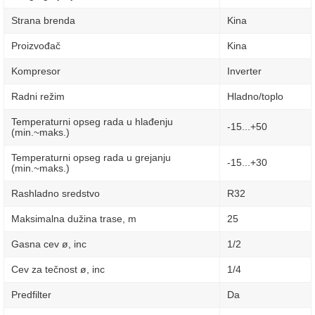
Strana brenda
Kina
Proizvođač
Kina
Kompresor
Inverter
Radni režim
Hladno/toplo
Temperaturni opseg rada u hlađenju
-15...+50
(min.~maks.)
Temperaturni opseg rada u grejanju
-15...+30
(min.~maks.)
Rashladno sredstvo
R32
Maksimalna dužina trase, m
25
Gasna cev ø, inc
1/2
Cev za tečnost ø, inc
1/4
Predfilter
Da