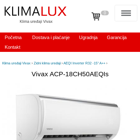
0
Klima uređaji Vivax
Početna
Dostava i plaćanje
Ugradnja
Garancija
Kontakt
Klima uređaji Vivax
›
Zidni klima uređaji
›
AEQI Inverter R32 -15° A++
›
Vivax ACP-18CH50AEQIs