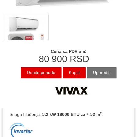
Cena sa PDV-om:
80 900
RSD
Dobite ponudu
Kupiti
Uporediti
2
Snaga hlađenja:
5.2 kW 18000 BTU
za ≈ 52 m
.