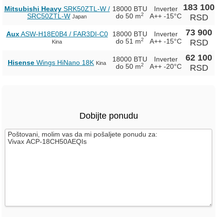
183 100
Mitsubishi Heavy
SRK50ZTL-W /
18000 BTU
Inverter
2
SRC50ZTL-W
do 50 m
A++
-15°C
RSD
Japan
73 900
Aux
ASW-H18E0B4 / FAR3DI-C0
18000 BTU
Inverter
2
do 51 m
A++
-15°C
RSD
Kina
62 100
18000 BTU
Inverter
Hisense
Wings HiNano 18K
Kina
2
do 50 m
A++
-20°C
RSD
Dobijte ponudu