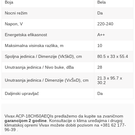
Boja
Bela
Nocni režim
Da
Napon, V
220-240
Energetska efikasnost
A++
Maksimalna visinska razlika, m
10
Spoljna jedinica / Dimenzije (VkSkD), сm
80.5 x 33 x 55.4
Unutrasnja jedinica / Nivo buke, dBa
28
21.3 x 95.7 x
Unutrasnja jedinica / Dimenzije (VxŠxD), сm
30.2
Daljinski upravljač
Da
Vivax ACP-18CH50AEQIs predlažemo da kupite sa zvaničnom
garancijom 2 godine
. Konsultacije o klima uređajima i drugoj
klimatskoj opremi Vivax možete dobiti pozivom na +381 62 177-
96-39 .