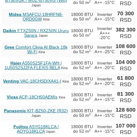
BT50VGK / MUZ-BT50VG (Wifi)
2
do 50 m
A++
-15°C
RSD
Japan
70 300
Midea
MSAFCU-18HRFN8-
18000 BTU
Inverter
2
QRD0GW
do 50 m
A++
-15°C
RSD
Kina
Inverter
382 300
Daikin
FTXZ50N / RXZ50N Ururu
18000 BTU
A+++
2
Sarara
do 50 m
RSD
Japan
-20°C
108 600
Gree
Comfort Clivia AI Black 18k
18000 BTU
Inverter
2
Wi-Fi
do 52 m
A++
-25°C
RSD
Kina
104 000
Haier
AS50S2SF1FA-WH /
18000 BTU
Inverter
2
1U50S2SJ2FA FLEXIS BELA
do 52 m
A++
-20°C
RSD
Kina
61 800
18000 BTU
Inverter
Venting
VAC-18CHSD/XA41-I
Kina
2
do 52 m
A++
-20°C
RSD
81 300
18000 BTU
Inverter
Vivax
ACP-18CH50AEMIs
Kina
2
do 52 m
A++
-15°C
RSD
128 600
Panasonic
KIT‑BZ50‑ZKE (R32)
18000 BTU
Inverter
2
do 50 m
A++
-15°C
RSD
Japan
107 000
Fujitsu
ASYG18KLCA /
18000 BTU
Inverter
2
AOYG18KLCA
do 52 m
A++
-15°C
RSD
Japan