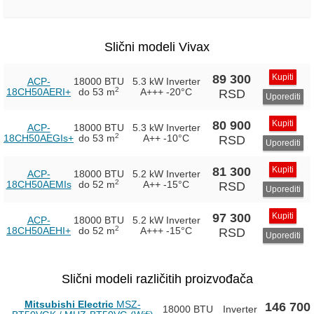
Slični modeli Vivax
89 300
Kupiti
ACP-
18000 BTU
5.3 kW Inverter
2
18CH50AERI+
do 53 m
A+++
-20°C
RSD
Uporediti
80 900
Kupiti
ACP-
18000 BTU
5.3 kW Inverter
2
18CH50AEGIs+
do 53 m
A++
-10°C
RSD
Uporediti
81 300
Kupiti
ACP-
18000 BTU
5.2 kW Inverter
2
18CH50AEMIs
do 52 m
A++
-15°C
RSD
Uporediti
97 300
Kupiti
ACP-
18000 BTU
5.2 kW Inverter
2
18CH50AEHI+
do 52 m
A+++
-15°C
RSD
Uporediti
Slični modeli različitih proizvođača
Mitsubishi Electric
MSZ-
146 700
18000 BTU
Inverter