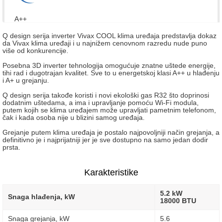
A++
Q design serija inverter Vivax COOL klima uređaja predstavlja dokaz
da Vivax klima uređaji i u najnižem cenovnom razredu nude puno
više od konkurencije.
Posebna 3D inverter tehnologija omogućuje znatne uštede energije,
tihi rad i dugotrajan kvalitet. Sve to u energetskoj klasi A++ u hlađenju
i A+ u grejanju.
Q design serija takođe koristi i novi ekološki gas R32 što doprinosi
dodatnim uštedama, a ima i upravljanje pomoću Wi-Fi modula,
putem kojih se klima uređajem može upravljati pametnim telefonom,
čak i kada osoba nije u blizini samog uređaja.
Grejanje putem klima uređaja je postalo najpovoljniji način grejanja, a
definitivno je i najprijatniji jer je sve dostupno na samo jedan dodir
prsta.
Karakteristike
5.2 kW
Snaga hlađenja, kW
18000 BTU
Snaga grejanja, kW
5.6