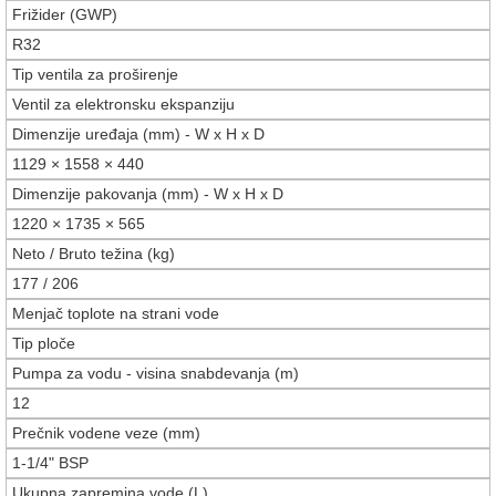
Frižider (GWP)
R32
Tip ventila za proširenje
Ventil za elektronsku ekspanziju
Dimenzije uređaja (mm) - W x H x D
1129 × 1558 × 440
Dimenzije pakovanja (mm) - W x H x D
1220 × 1735 × 565
Neto / Bruto težina (kg)
177 / 206
Menjač toplote na strani vode
Tip ploče
Pumpa za vodu - visina snabdevanja (m)
12
Prečnik vodene veze (mm)
1-1/4" BSP
Ukupna zapremina vode (L)