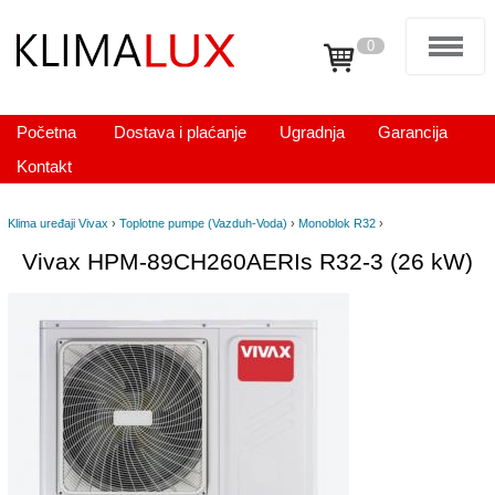
0
Početna
Dostava i plaćanje
Ugradnja
Garancija
Kontakt
Klima uređaji Vivax
›
Toplotne pumpe (Vazduh-Voda)
›
Monoblok R32
›
Vivax HPM-89CH260AERIs R32-3 (26 kW)