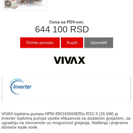
Cena sa PDV-om:
644 100
RSD
Dobite ponudu
Kupiti
Uporediti
VIVAX toplotna pumpa HPM-89CH260AERIs R32-3 (26 kW) je
inverter toplotna pumpa visoke efikasnosti sa dodatnim grejačem, za
ugradnju na otvorenom uz mogućnost grejanja, hlađenja i pripreme
domaće tople vode.