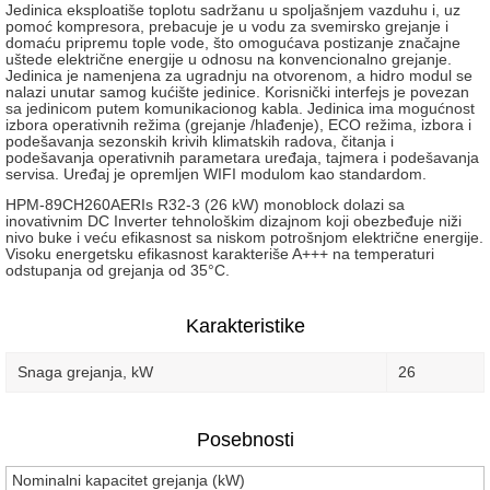
Jedinica eksploatiše toplotu sadržanu u spoljašnjem vazduhu i, uz
pomoć kompresora, prebacuje je u vodu za svemirsko grejanje i
domaću pripremu tople vode, što omogućava postizanje značajne
uštede električne energije u odnosu na konvencionalno grejanje.
Jedinica je namenjena za ugradnju na otvorenom, a hidro modul se
nalazi unutar samog kućište jedinice. Korisnički interfejs je povezan
sa jedinicom putem komunikacionog kabla. Jedinica ima mogućnost
izbora operativnih režima (grejanje /hlađenje), ECO režima, izbora i
podešavanja sezonskih krivih klimatskih radova, čitanja i
podešavanja operativnih parametara uređaja, tajmera i podešavanja
servisa. Uređaj je opremljen WIFI modulom kao standardom.
HPM-89CH260AERIs R32-3 (26 kW) monoblock dolazi sa
inovativnim DC Inverter tehnološkim dizajnom koji obezbeđuje niži
nivo buke i veću efikasnost sa niskom potrošnjom električne energije.
Visoku energetsku efikasnost karakteriše A+++ na temperaturi
odstupanja od grejanja od 35°C.
Karakteristike
Snaga grejanja, kW
26
Posebnosti
Nominalni kapacitet grejanja (kW)