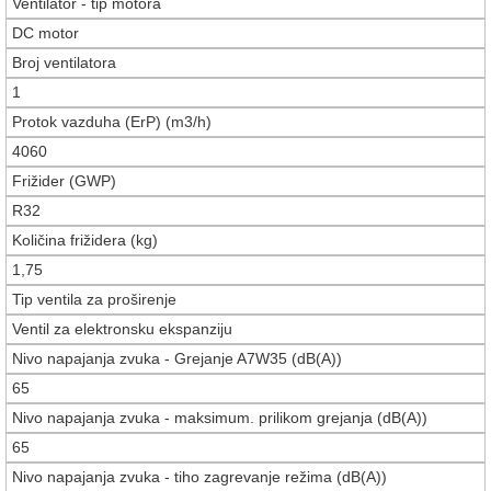
Ventilator - tip motora
DC motor
Broj ventilatora
1
Protok vazduha (ErP) (m3/h)
4060
Frižider (GWP)
R32
Količina frižidera (kg)
1,75
Tip ventila za proširenje
Ventil za elektronsku ekspanziju
Nivo napajanja zvuka - Grejanje A7W35 (dB(A))
65
Nivo napajanja zvuka - maksimum. prilikom grejanja (dB(A))
65
Nivo napajanja zvuka - tiho zagrevanje režima (dB(A))