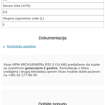
Senzor toka (m³/h)
0,6
Ukupna zapremina vode (L)
5
Dokumentacija
Korisnicko uputstvo
Vivax HPM-48CH140AERIs R32-3 (14 kW) predlažemo da kupite
sa zvaničnom
garancijom 2 godine
. Konsultacije o klima
uređajima i drugoj klimatskoj opremi Vivax možete dobiti pozivom
na +381 62 177-96-39 .
Dobijte ponudu