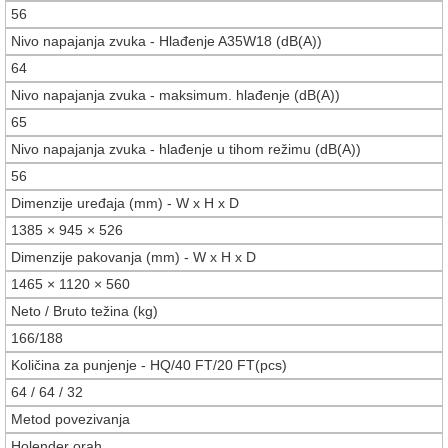
56
Nivo napajanja zvuka - Hlađenje A35W18 (dB(A))
64
Nivo napajanja zvuka - maksimum. hlađenje (dB(A))
65
Nivo napajanja zvuka - hlađenje u tihom režimu (dB(A))
56
Dimenzije uređaja (mm) - W x H x D
1385 × 945 × 526
Dimenzije pakovanja (mm) - W x H x D
1465 × 1120 × 560
Neto / Bruto težina (kg)
166/188
Količina za punjenje - HQ/40 FT/20 FT(pcs)
64 / 64 / 32
Metod povezivanja
Holender orah