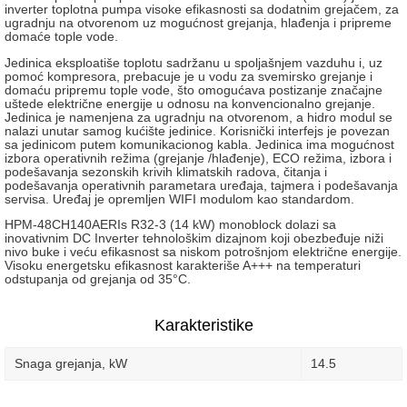
inverter toplotna pumpa visoke efikasnosti sa dodatnim grejačem, za
ugradnju na otvorenom uz mogućnost grejanja, hlađenja i pripreme
domaće tople vode.
Jedinica eksploatiše toplotu sadržanu u spoljašnjem vazduhu i, uz
pomoć kompresora, prebacuje je u vodu za svemirsko grejanje i
domaću pripremu tople vode, što omogućava postizanje značajne
uštede električne energije u odnosu na konvencionalno grejanje.
Jedinica je namenjena za ugradnju na otvorenom, a hidro modul se
nalazi unutar samog kućište jedinice. Korisnički interfejs je povezan
sa jedinicom putem komunikacionog kabla. Jedinica ima mogućnost
izbora operativnih režima (grejanje /hlađenje), ECO režima, izbora i
podešavanja sezonskih krivih klimatskih radova, čitanja i
podešavanja operativnih parametara uređaja, tajmera i podešavanja
servisa. Uređaj je opremljen WIFI modulom kao standardom.
HPM-48CH140AERIs R32-3 (14 kW) monoblock dolazi sa
inovativnim DC Inverter tehnološkim dizajnom koji obezbeđuje niži
nivo buke i veću efikasnost sa niskom potrošnjom električne energije.
Visoku energetsku efikasnost karakteriše A+++ na temperaturi
odstupanja od grejanja od 35°C.
Karakteristike
Snaga grejanja, kW
14.5