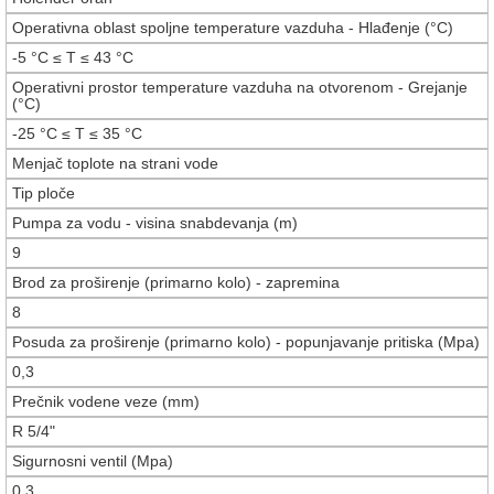
Operativna oblast spoljne temperature vazduha - Hlađenje (°C)
-5 °C ≤ T ≤ 43 °C
Operativni prostor temperature vazduha na otvorenom - Grejanje
(°C)
-25 °C ≤ T ≤ 35 °C
Menjač toplote na strani vode
Tip ploče
Pumpa za vodu - visina snabdevanja (m)
9
Brod za proširenje (primarno kolo) - zapremina
8
Posuda za proširenje (primarno kolo) - popunjavanje pritiska (Mpa)
0,3
Prečnik vodene veze (mm)
R 5/4"
Sigurnosni ventil (Mpa)
0,3