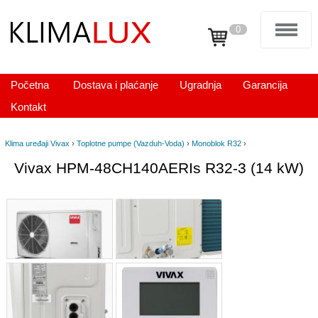
0
Početna
Dostava i plaćanje
Ugradnja
Garancija
Kontakt
Klima uređaji Vivax
›
Toplotne pumpe (Vazduh-Voda)
›
Monoblok R32
›
Vivax HPM-48CH140AERIs R32-3 (14 kW)