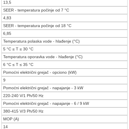
13,5
SEER - temperatura počinje od 7 °C
4,83
SEER - temperatura počinje od 18 °C
6,85
Temperatura polaska vode - hlađenje (°C)
5 °C ≤ T ≤ 30 °C
Temperatura oporavka vode - hlađenje (°C)
6 °C ≤ T ≤ 35 °C
Pomoćni električni grejač - opciono (kW)
9
Pomoćni električni grejač - napajanje - 3 kW
220-240 V/1 Ph/50 Hz
Pomoćni električni grejač - napajanje - 6 / 9 kW
380-415 V/3 Ph/50 Hz
MOP (A)
14