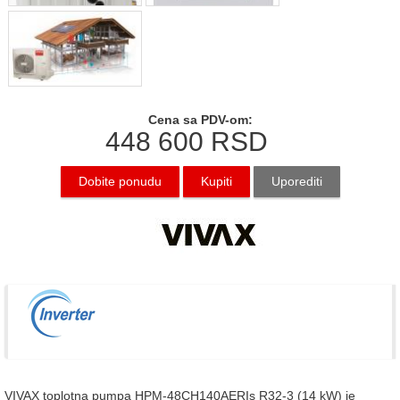
Cena sa PDV-om:
448 600
RSD
Dobite ponudu
Kupiti
Uporediti
VIVAX toplotna pumpa HPM-48CH140AERIs R32-3 (14 kW) je