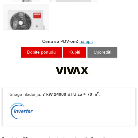
Cena sa PDV-om:
na upit
Dobite ponudu
Kupiti
Uporediti
2
Snaga hlađenja:
7 kW 24000 BTU
za ≈ 70 m
.