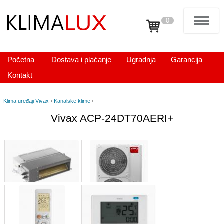
0
Početna
Dostava i plaćanje
Ugradnja
Garancija
Kontakt
Klima uređaji Vivax
›
Kanalske klime
›
Vivax ACP-24DT70AERI+