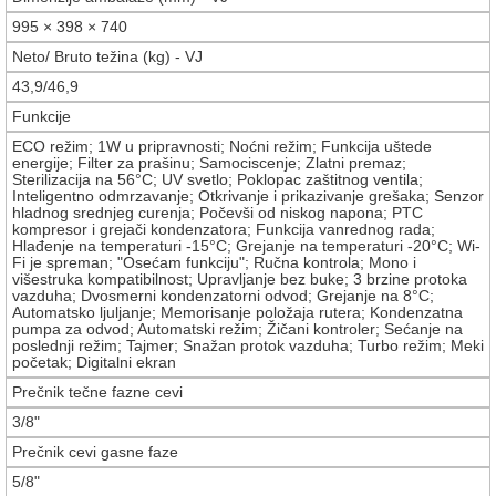
995 × 398 × 740
Neto/ Bruto težina (kg) - VJ
43,9/46,9
Funkcije
ECO režim; 1W u pripravnosti; Noćni režim; Funkcija uštede
energije; Filter za prašinu; Samociscenje; Zlatni premaz;
Sterilizacija na 56°C; UV svetlo; Poklopac zaštitnog ventila;
Inteligentno odmrzavanje; Otkrivanje i prikazivanje grešaka; Senzor
hladnog srednjeg curenja; Počevši od niskog napona; PTC
kompresor i grejači kondenzatora; Funkcija vanrednog rada;
Hlađenje na temperaturi -15°C; Grejanje na temperaturi -20°C; Wi-
Fi je spreman; "Osećam funkciju"; Ručna kontrola; Mono i
višestruka kompatibilnost; Upravljanje bez buke; 3 brzine protoka
vazduha; Dvosmerni kondenzatorni odvod; Grejanje na 8°C;
Automatsko ljuljanje; Memorisanje položaja rutera; Kondenzatna
pumpa za odvod; Automatski režim; Žičani kontroler; Sećanje na
poslednji režim; Tajmer; Snažan protok vazduha; Turbo režim; Meki
početak; Digitalni ekran
Prečnik tečne fazne cevi
3/8"
Prečnik cevi gasne faze
5/8"