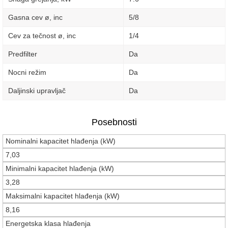
Gasna cev ø, inc
5/8
Cev za tečnost ø, inc
1/4
Predfilter
Da
Nocni režim
Da
Daljinski upravljač
Da
Posebnosti
Nominalni kapacitet hlađenja (kW)
7,03
Minimalni kapacitet hlađenja (kW)
3,28
Maksimalni kapacitet hlađenja (kW)
8,16
Energetska klasa hlađenja