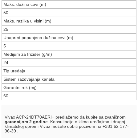
Maks. dužina cevi (m)
50
Maks. razlika u visini (m)
25
Unapred popunjena dužina cevi (m)
5
Medijum za frižider (g/m)
24
Tip uređaja
Sistem razdvajanja kanala
Garantni rok (mj)
60
Vivax ACP-24DT70AERI+ predlažemo da kupite sa zvaničnom
garancijom 2 godine
. Konsultacije o klima uređajima i drugoj
klimatskoj opremi Vivax možete dobiti pozivom na +381 62 177-
96-39 .