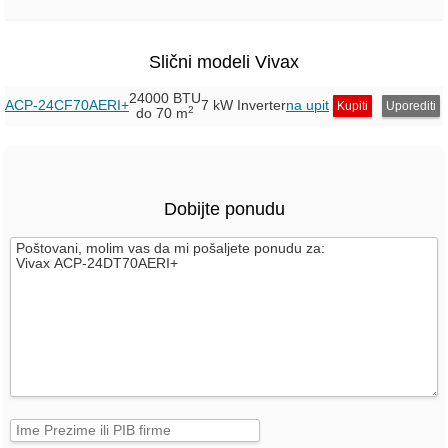
Slični modeli Vivax
24000 BTU
ACP-24CF70AERI+
7 kW Inverter
na upit
Kupiti
Uporediti
2
do 70 m
Dobijte ponudu