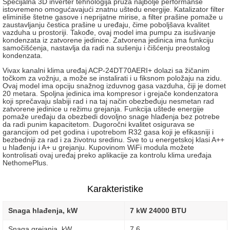
Specijalna 3D inverter tehnologija pruža najbolje performanse
istovremeno omogućavajući znatnu uštedu energije. Katalizator filter
eliminiše štetne gasove i neprijatne mirise, a filter prašine pomaže u
zaustavljanju čestica prašine u uređaju, čime poboljšava kvalitet
vazduha u prostoriji. Takođe, ovaj model ima pumpu za isušivanje
kondenzata iz zatvorene jedinice. Zatvorena jedinica ima funkciju
samočišćenja, nastavlja da radi na sušenju i čišćenju preostalog
kondenzata.
Vivax kanalni klima uređaj ACP-24DT70AERI+ dolazi sa žičanim
točkom za vožnju, a može se instalirati i u fiksnom položaju na zidu.
Ovaj model ima opciju snažnog izduvnog gasa vazduha, čiji je domet
20 metara. Spoljna jedinica ima kompresor i grejače kondenzatora
koji sprečavaju slabiji rad i na taj način obezbeđuju nesmetan rad
zatvorene jedinice u režimu grejanja. Funkcija uštede energije
pomaže uređaju da obezbedi dovoljno snage hlađenja bez potrebe
da radi punim kapacitetom. Dugoročni kvalitet osigurava se
garancijom od pet godina i upotrebom R32 gasa koji je efikasniji i
bezbedniji za rad i za životnu sredinu. Sve to u energetskoj klasi A++
u hlađenju i A+ u grejanju. Kupovinom WiFi modula možete
kontrolisati ovaj uređaj preko aplikacije za kontrolu klima uređaja
NethomePlus.
Karakteristike
Snaga hlađenja, kW
7 kW 24000 BTU
Snaga grejanja, kW
7.6