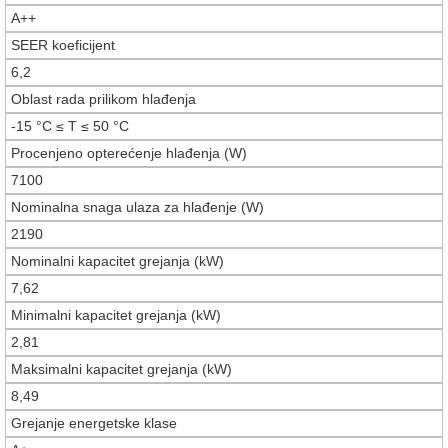
A++
SEER koeficijent
6,2
Oblast rada prilikom hlađenja
-15 °C ≤ T ≤ 50 °C
Procenjeno opterećenje hlađenja (W)
7100
Nominalna snaga ulaza za hlađenje (W)
2190
Nominalni kapacitet grejanja (kW)
7,62
Minimalni kapacitet grejanja (kW)
2,81
Maksimalni kapacitet grejanja (kW)
8,49
Grejanje energetske klase