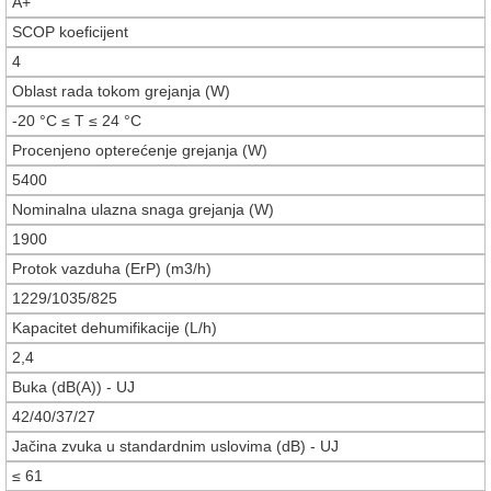
A+
SCOP koeficijent
4
Oblast rada tokom grejanja (W)
-20 °C ≤ T ≤ 24 °C
Procenjeno opterećenje grejanja (W)
5400
Nominalna ulazna snaga grejanja (W)
1900
Protok vazduha (ErP) (m3/h)
1229/1035/825
Kapacitet dehumifikacije (L/h)
2,4
Buka (dB(A)) - UJ
42/40/37/27
Jačina zvuka u standardnim uslovima (dB) - UJ
≤ 61