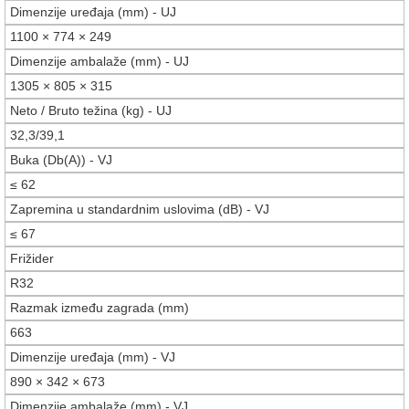
Dimenzije uređaja (mm) - UJ
1100 × 774 × 249
Dimenzije ambalaže (mm) - UJ
1305 × 805 × 315
Neto / Bruto težina (kg) - UJ
32,3/39,1
Buka (Db(A)) - VJ
≤ 62
Zapremina u standardnim uslovima (dB) - VJ
≤ 67
Frižider
R32
Razmak između zagrada (mm)
663
Dimenzije uređaja (mm) - VJ
890 × 342 × 673
Dimenzije ambalaže (mm) - VJ