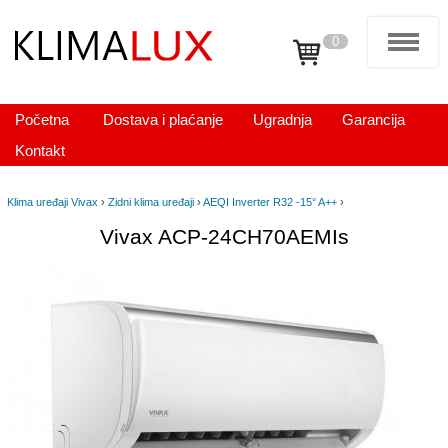
0
Početna
Dostava i plaćanje
Ugradnja
Garancija
Kontakt
Klima uređaji Vivax
›
Zidni klima uređaji
›
AEQI Inverter R32 -15° A++
›
Vivax ACP-24CH70AEMIs