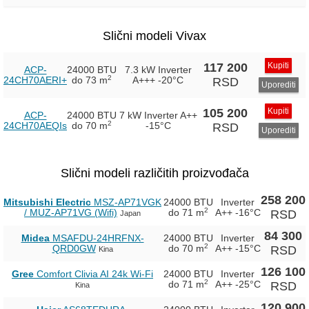
Slični modeli Vivax
117 200
Kupiti
ACP-
24000 BTU
7.3 kW Inverter
2
24CH70AERI+
do 73 m
A+++
-20°C
RSD
Uporediti
105 200
Kupiti
ACP-
24000 BTU
7 kW Inverter
A++
2
24CH70AEQIs
do 70 m
-15°C
RSD
Uporediti
Slični modeli različitih proizvođača
258 200
Mitsubishi Electric
MSZ-AP71VGK
24000 BTU
Inverter
2
/ MUZ-AP71VG (Wifi)
do 71 m
A++
-16°C
RSD
Japan
84 300
Midea
MSAFDU-24HRFNX-
24000 BTU
Inverter
2
QRD0GW
do 70 m
A++
-15°C
RSD
Kina
126 100
Gree
Comfort Clivia AI 24k Wi-Fi
24000 BTU
Inverter
2
do 71 m
A++
-25°C
RSD
Kina
120 900