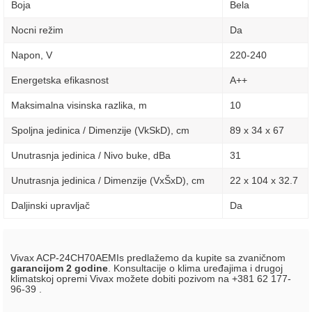
Boja
Bela
Nocni režim
Da
Napon, V
220-240
Energetska efikasnost
A++
Maksimalna visinska razlika, m
10
Spoljna jedinica / Dimenzije (VkSkD), сm
89 x 34 x 67
Unutrasnja jedinica / Nivo buke, dBa
31
Unutrasnja jedinica / Dimenzije (VxŠxD), сm
22 x 104 x 32.7
Daljinski upravljač
Da
Vivax ACP-24CH70AEMIs predlažemo da kupite sa zvaničnom
garancijom 2 godine
. Konsultacije o klima uređajima i drugoj
klimatskoj opremi Vivax možete dobiti pozivom na +381 62 177-
96-39 .