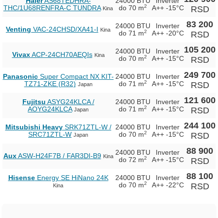
Haier
AS68TEDHRA-
24000 BTU
Inverter
2
THC/1U68RENFRA-C TUNDRA
do 70 m
A++
-15°C
RSD
Kina
83 200
24000 BTU
Inverter
Venting
VAC-24CHSD/XA41-I
Kina
2
do 71 m
A++
-20°C
RSD
105 200
24000 BTU
Inverter
Vivax
ACP-24CH70AEQIs
Kina
2
do 70 m
A++
-15°C
RSD
249 700
Panasonic
Super Compact NX KIT-
24000 BTU
Inverter
2
TZ71-ZKE (R32)
do 71 m
A++
-15°C
RSD
Japan
121 600
Fujitsu
ASYG24KLCA /
24000 BTU
Inverter
2
AOYG24KLCA
do 71 m
A++
-15°C
RSD
Japan
244 100
Mitsubishi Heavy
SRK71ZTL-W /
24000 BTU
Inverter
2
SRC71ZTL-W
do 70 m
A++
-15°C
RSD
Japan
88 900
24000 BTU
Inverter
Aux
ASW-H24F7B / FAR3DI-B9
Kina
2
do 72 m
A++
-15°C
RSD
88 100
Hisense
Energy SE HiNano 24K
24000 BTU
Inverter
2
do 70 m
A++
-22°C
RSD
Kina