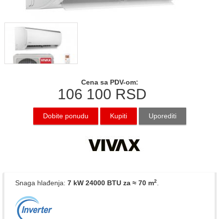
Cena sa PDV-om:
106 100
RSD
Dobite ponudu
Kupiti
Uporediti
2
Snaga hlađenja:
7 kW 24000 BTU
za ≈ 70 m
.