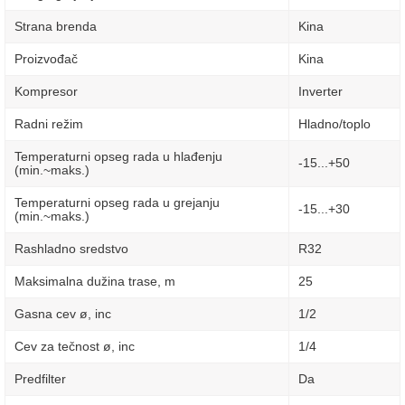
Strana brenda
Kina
Proizvođač
Kina
Kompresor
Inverter
Radni režim
Hladno/toplo
Temperaturni opseg rada u hlađenju
-15...+50
(min.~maks.)
Temperaturni opseg rada u grejanju
-15...+30
(min.~maks.)
Rashladno sredstvo
R32
Maksimalna dužina trase, m
25
Gasna cev ø, inc
1/2
Cev za tečnost ø, inc
1/4
Predfilter
Da