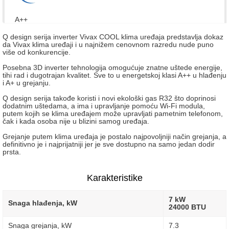
A++
Q design serija inverter Vivax COOL klima uređaja predstavlja dokaz
da Vivax klima uređaji i u najnižem cenovnom razredu nude puno
više od konkurencije.
Posebna 3D inverter tehnologija omogućuje znatne uštede energije,
tihi rad i dugotrajan kvalitet. Sve to u energetskoj klasi A++ u hlađenju
i A+ u grejanju.
Q design serija takođe koristi i novi ekološki gas R32 što doprinosi
dodatnim uštedama, a ima i upravljanje pomoću Wi-Fi modula,
putem kojih se klima uređajem može upravljati pametnim telefonom,
čak i kada osoba nije u blizini samog uređaja.
Grejanje putem klima uređaja je postalo najpovoljniji način grejanja, a
definitivno je i najprijatniji jer je sve dostupno na samo jedan dodir
prsta.
Karakteristike
7 kW
Snaga hlađenja, kW
24000 BTU
Snaga grejanja, kW
7.3